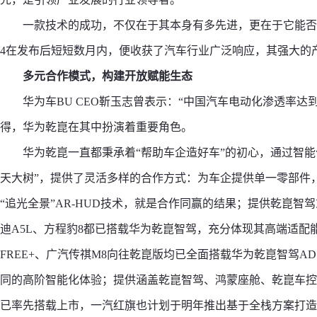
一款技术的成功，不仅在于其本身有多先进，更在于它能否
4在发布后短短数月内，便收获了汽车行业广泛响应，其强大的产
多元合作模式，构建开放赋能生态
华为车BU CEO靳玉志曾表示：“中国汽车电动化渗透率达到
得，华为乾崑在其中扮演着重要角色。
华为乾崑一直都秉承着“帮助车企造好车”的初心，通过智能
天大树”，提供了灵活多样的合作方式：为车企提供单一零部件，
“追光全景”AR-HUD技术，就是合作同赢的结果；提供乾崑
迪A5L、方程豹8都已搭载华为乾崑智驾，充分体现其高端适
FREE+、广汽传祺M8向往乾崑版均已全面搭载华为乾崑智驾AD
同的高阶智能化体验；提供涵盖乾崑智驾、鸿蒙座舱、乾崑车控
已率先搭载上市，一汽红旗也计划于明年推出基于全栈方案打造