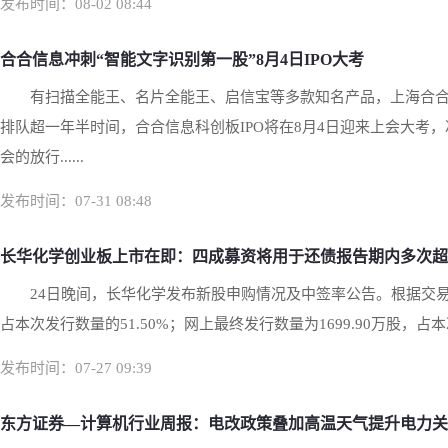
发布时间：08-02 08:44
合合信息冲刺“智能文字识别第一股”8月4日IPO大考
有扫描全能王、名片全能王、启信宝等多款知名产品，上海合合
排队超一年半时间，合合信息科创板IPO将在8月4日迎来上会大考
会的放行......
发布时间：07-31 08:48
长华化学创业板上市在即：四成募资将用于还债报告期内多次超
24日晚间，长华化学发布新股申购情况及中签率公告。根据交易所
占本次发行数量的51.50%；网上最终发行数量为1699.90万股，占本次
发布时间：07-27 09:39
东方证券—计算机行业周报：电改政策叠加高温天气提升电力关