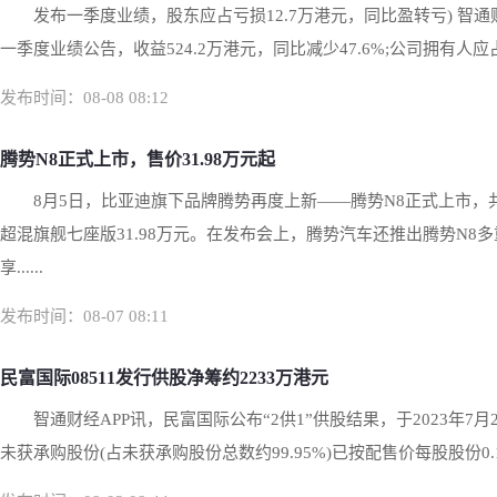
发布一季度业绩，股东应占亏损12.7万港元，同比盈转亏) 智通财
一季度业绩公告，收益524.2万港元，同比减少47.6%;公司拥有人应占亏
发布时间：08-08 08:12
腾势N8正式上市，售价31.98万元起
8月5日，比亚迪旗下品牌腾势再度上新——腾势N8正式上市，共
超混旗舰七座版31.98万元。在发布会上，腾势汽车还推出腾势N8
享......
发布时间：08-07 08:11
民富国际08511发行供股净筹约2233万港元
智通财经APP讯，民富国际公布“2供1”供股结果，于2023年7月
未获承购股份(占未获承购股份总数约99.95%)已按配售价每股股份0.1