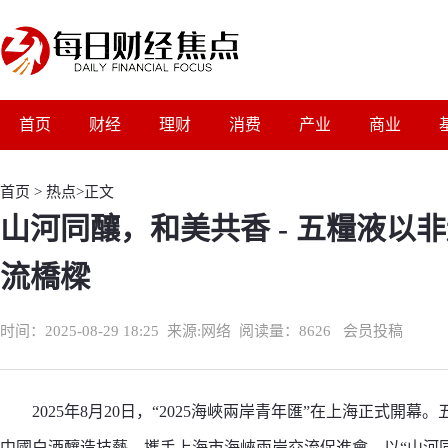
首页
财经
理财
消费
产业
商业
首页
>
热点
>正文
山河同釀，和美共香 - 五糧液以
流橋樑
时间：2025-08-29 18:25
来源:
网络
阅读量：8626 会员投稿
2025年8月20日，“2025海峽兩岸青年匯”在上海正式
中國白酒釀造技藝，攜手上海市海峽兩岸交流促進會，以“山河