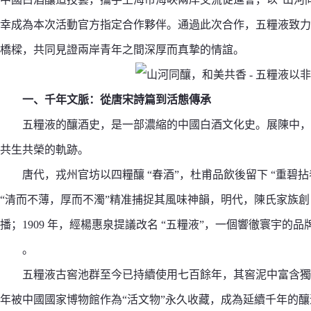
幸成為本次活動官方指定合作夥伴。通過此次合作，五糧液致力
橋樑，共同見證兩岸青年之間深厚而真摯的情誼。
一、千年文脈：從唐宋詩篇到活態傳承
五糧液的釀酒史，是一部濃縮的中國白酒文化史。展陳中，
共生共榮的軌跡。
唐代，戎州官坊以四糧釀 “春酒”，杜甫品飲後留下 “重碧拈
“清而不薄，厚而不濁”精准捕捉其風味神韻，明代，陳氏家族創 “溫
播；1909 年，經楊惠泉提議改名 “五糧液”，一個響徹寰宇的品
。
五糧液古窖池群至今已持續使用七百餘年，其窖泥中富含獨特
年被中國國家博物館作為“活文物”永久收藏，成為延續千年的