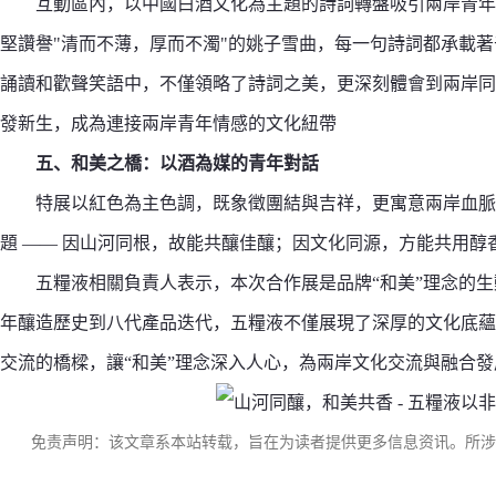
互動區內，以中國白酒文化為主題的詩詞轉盤吸引兩岸青年
堅讚譽"清而不薄，厚而不濁"的姚子雪曲，每一句詩詞都承載
誦讀和歡聲笑語中，不僅領略了詩詞之美，更深刻體會到兩岸同
發新生，成為連接兩岸青年情感的文化紐帶
五
、和美之橋：以酒為媒的青年對話
特展以紅色為主色調，既象徵團結與吉祥，更寓意兩岸血脈相
題 —— 因山河同根，故能共釀佳釀；因文化同源，方能共用醇
五糧液相關負責人表示，本次合作展是品牌“和美”理念的生
年釀造歷史到八代產品迭代，五糧液不僅展現了深厚的文化底蘊
交流的橋樑，讓“和美”理念深入人心，為兩岸文化交流與融合
免责声明：该文章系本站转载，旨在为读者提供更多信息资讯。所涉