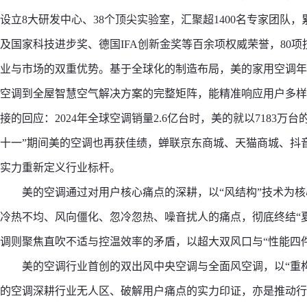
设立8大研发中心、38个顶尖实验室，汇聚超1400名专家团队
及国家科技进步奖、德国IFA创新金奖等百余项权威荣誉，80
业与市场的双重优势。基于全球化的制造布局，美的家用空调年
空调到全屋智慧空气解决方案的完整矩阵，能精准响应用户多样
接的回应：2024年全球空调销量2.6亿台时，美的就以7183万台的销
十一”期间美的空调也再获佳绩，蝉联京东商城、天猫商城、抖
实力重新定义行业标杆。
美的空调通过对用户核心痛点的深耕，以“风结构”技术为核
冷热不均、风向僵化、忽冷忽热、噪音扰人的痛点，彻底终结“
调则聚焦直吹不适与控温效率的矛盾，以超大双风口与“性能四
美的空调行业首创的双出风中央空调与全面风空调，以“重
的空调深耕行业无人区、破解用户痛点的实力印证，亦是推动行